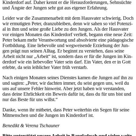
Kin­der­dorf auf. Daher kennt er die Her­aus­for­de­run­gen, Sehn­süch­te
und Ängs­te der Jun­gen sehr gut aus eige­ner Erfahrung.
Lei­der war die Zusam­men­ar­beit mit dem Haus­va­ter schwie­rig. Doch
wir ermu­tig­ten Peter, dran­zu­blei­ben, denn wir sahen so viel Poten­zi­
al in ihm und sei­ne gro­ße Lie­be zu den Jun­gen. Als der Haus­va­ter
vor eini­gen Mona­ten das Kin­der­dorf ver­ließ, begann eine neue Zeit:
Peter bekam mehr Ver­ant­wor­tung und absol­vier­te eine päd­ago­gi­sche
Fort­bil­dung. Eine lie­be­vol­le und weg­wei­sen­de Erzie­hung der Jun­
gen prägt nun sei­nen All­tag. Er beginnt zu ver­ste­hen, dass sei­ne
Arbeit nicht nur „Arbeit“ ist, son­dern dass er für die Jun­gen im Kin­
der­dorf wie ein lie­be­vol­ler Vater sein darf. Ein Vater, den er in Gott
erleb­te, da sein leib­li­cher Vater früh verstarb.
Nach eini­gen Mona­ten sei­nes Diens­tes kamen die Jun­gen auf ihn zu
und sag­ten: „Peter, wir dach­ten immer, du seist gegen uns, weil du
uns auf unse­re Feh­ler hin­weist. Aber jetzt haben wir ver­stan­den,
dass dei­ne Ehr­lich­keit ein Beweis dafür ist, dass du für uns bist und
nur das Bes­te für uns willst.“
Dan­ke, wenn ihr mit­be­tet, dass Peter wei­ter­hin ein Segen für sei­ne
Mit­men­schen und die Jun­gen im Kin­der­dorf ist.
Bene­dikt & Vere­na Tschauner
Bit­te unter­stützt unse­re Arbeit in Ban­gla­desch und vie­len wei­te­