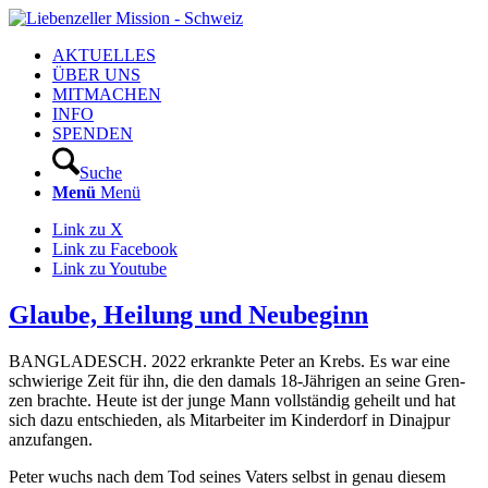
AKTUELLES
ÜBER UNS
MITMACHEN
INFO
SPENDEN
Suche
Menü
Menü
Link zu X
Link zu Facebook
Link zu Youtube
Glaube, Heilung und Neubeginn
BANGLADESCH. 2022 erkrank­te Peter an Krebs. Es war eine
schwie­ri­ge Zeit für ihn, die den damals 18-Jäh­ri­gen an sei­ne Gren­
zen brach­te. Heu­te ist der jun­ge Mann voll­stän­dig geheilt und hat
sich dazu ent­schie­den, als Mit­ar­bei­ter im Kin­der­dorf in Dina­j­pur
anzufangen.
Peter wuchs nach dem Tod sei­nes Vaters selbst in genau die­sem