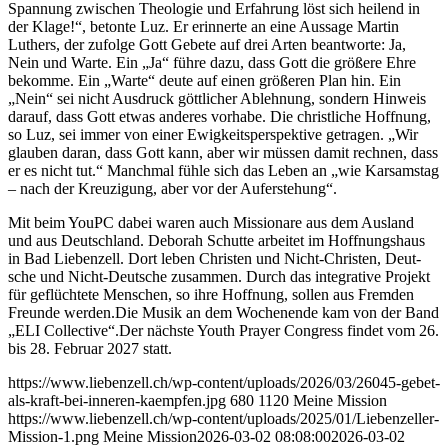
Span­nung zwi­schen Theo­lo­gie und Erfah­rung löst sich hei­lend in
der Kla­ge!“, beton­te Luz. Er erin­ner­te an eine Aus­sa­ge Mar­tin
Luthers, der zufol­ge Gott Gebe­te auf drei Arten beant­wor­te: Ja,
Nein und War­te. Ein „Ja“ füh­re dazu, dass Gott die grö­ße­re Ehre
bekom­me. Ein „War­te“ deu­te auf einen grö­ße­ren Plan hin. Ein
„Nein“ sei nicht Aus­druck gött­li­cher Ableh­nung, son­dern Hin­weis
dar­auf, dass Gott etwas ande­res vor­ha­be. Die christ­li­che Hoff­nung,
so Luz, sei immer von einer Ewig­keits­per­spek­ti­ve getra­gen. „Wir
glau­ben dar­an, dass Gott kann, aber wir müs­sen damit rech­nen, dass
er es nicht tut.“ Manch­mal füh­le sich das Leben an „wie Kar­sams­tag
– nach der Kreu­zi­gung, aber vor der Auferstehung“.
Mit beim YouPC dabei waren auch Mis­sio­na­re aus dem Aus­land
und aus Deutsch­land. Debo­rah Schutte arbei­tet im Hoff­nungs­haus
in Bad Lie­ben­zell. Dort leben Chris­ten und Nicht-Chris­ten, Deut­
sche und Nicht-Deut­sche zusam­men. Durch das inte­gra­ti­ve Pro­jekt
für geflüch­te­te Men­schen, so ihre Hoff­nung, sol­len aus Frem­den
Freun­de werden.Die Musik an dem Wochen­en­de kam von der Band
„ELI Collective“.Der nächs­te Youth Pray­er Con­gress fin­det vom 26.
bis 28. Febru­ar 2027 statt.
https://www.liebenzell.ch/wp-content/uploads/2026/03/26045-gebet-
als-kraft-bei-inneren-kaempfen.jpg
680
1120
Meine Mission
https://www.liebenzell.ch/wp-content/uploads/2025/01/Liebenzeller-
Mission-1.png
Meine Mission
2026-03-02 08:08:00
2026-03-02