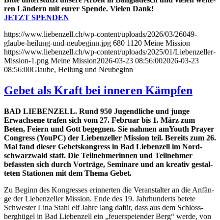
ren Län­dern mit eurer Spen­de. Vie­len Dank!
JETZT SPENDEN
https://www.liebenzell.ch/wp-content/uploads/2026/03/26049-
glaube-heilung-und-neubeginn.jpg
680
1120
Meine Mission
https://www.liebenzell.ch/wp-content/uploads/2025/01/Liebenzeller-
Mission-1.png
Meine Mission
2026-03-23 08:56:00
2026-03-23
08:56:00
Glaube, Heilung und Neubeginn
Gebet als Kraft bei inneren Kämpfen
BAD LIEBENZELL. Rund 950 Jugend­li­che und jun­ge
Erwach­se­ne tra­fen sich vom 27. Febru­ar bis 1. März zum
Beten, Fei­ern und Gott begeg­nen. Sie nah­men amY­outh Pray­er
Con­gress (YouPC) der Lie­ben­zel­ler Mis­si­on teil. Bereits zum 26.
Mal fand die­ser Gebets­kon­gress in Bad Lie­ben­zell im Nord­
schwarz­wald statt. Die Teil­neh­me­rin­nen und Teil­neh­mer
befass­ten sich durch Vor­trä­ge, Semi­na­re und an krea­tiv gestal­
te­ten Sta­tio­nen mit dem The­ma Gebet.
Zu Beginn des Kon­gres­ses erin­ner­ten die Ver­an­stal­ter an die Anfän­
ge der Lie­ben­zel­ler Mis­si­on. Ende des 19. Jahr­hun­derts bete­te
Schwes­ter Lina Stahl elf Jah­re lang dafür, dass aus dem Schloss­
berg­hü­gel in Bad Lie­ben­zell ein „feu­er­spei­en­der Berg“ wer­de, von