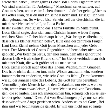
erschaf­fen habe: „Unser gan­zes Leben soll Got­tes Eigen­tum sein.
Wir sind erschaf­fen für Anbe­tung.“ Manch­mal sei es schwer, auf
Gott zu sehen, wenn es im Leben drun­ter und drü­ber gehe. „Aber es
ist Got­tes Plan, dass du und ich sei­ne Kin­der sind. Er sagt: ‚Ich will
dich gebrau­chen. So wie du bist. Sei ein Teil der Geschich­te, die ich
mit die­ser Welt schrei­be‘“, so Luca Eichel.
In der zwei­ten Pre­digt stand das The­ma Für­bit­te im Mit­tel­punkt.
Luca Eichel sag­te, dass sich auch Chris­ten immer wie­der fra­gen,
wel­chen Sinn ihr Gebet über­haupt habe: „Was bringt es über­haupt,
dass ich als klei­ner Mensch bete?“, lau­te eine der zen­tra­len Fra­gen.
Laut Luca Eichel neh­me Gott jeden Men­schen und jedes Gebet
ernst. Der Mensch sei Got­tes Gegen­über und bete daher nicht ver­
geb­lich: „Wir beten zu Jesus, der alles kann, dem alles gehört und
des­sen Leib wir als sei­ne Kir­che sind.“ Im Gebet ver­bin­de man sich
mit einer Kraft, die weit grö­ßer sei als man selbst.
Luca Eichel sprach auch über das The­ma Wachs­tum im Glau­ben.
Das habe nichts damit zu tun, mehr Wis­sen anzu­sam­meln, son­dern
immer mehr zu ent­de­cken, wie sehr Gott uns liebt: „Damit kom­men
wir zu der gan­zen Fül­le des Lebens, die Gott für uns bereit­hält.“
Ver­mut­lich jeder Mensch ken­ne den Gedan­ken, nur etwas wert zu
sein, wenn man etwas leis­te: „Unse­re Welt ist voll von Bezie­hun­
gen, die so lau­fen, dass ich ange­nom­men bin, solan­ge ich etwas leis­
te oder geben kann.“ Die­se Art von Bezie­hun­gen prä­ge uns so sehr,
dass wir oft von Angst getrie­ben sei­en. Anders sei es bei Gott: „Bei
ihm sind wir bedin­gungs­los geliebt. Er will uns nicht nur so lan­ge