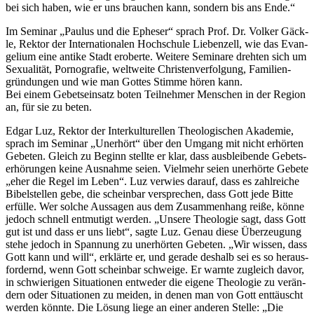
bei sich haben, wie er uns brau­chen kann, son­dern bis ans Ende.“
Im Semi­nar „Pau­lus und die Ephe­ser“ sprach Prof. Dr. Vol­ker Gäck­
le, Rek­tor der Inter­na­tio­na­len Hoch­schu­le Lie­ben­zell, wie das Evan­
ge­li­um eine anti­ke Stadt erober­te. Wei­te­re Semi­na­re dreh­ten sich um
Sexua­li­tät, Por­no­gra­fie, welt­wei­te Chris­ten­ver­fol­gung, Fami­li­en­
grün­dun­gen und wie man Got­tes Stim­me hören kann.
Bei einem Gebets­ein­satz boten Teil­neh­mer Men­schen in der Regi­on
an, für sie zu beten.
Edgar Luz, Rek­tor der Inter­kul­tu­rel­len Theo­lo­gi­schen Aka­de­mie,
sprach im Semi­nar „Uner­hört“ über den Umgang mit nicht erhör­ten
Gebe­ten. Gleich zu Beginn stell­te er klar, dass aus­blei­ben­de Gebets­
er­hö­run­gen kei­ne Aus­nah­me sei­en. Viel­mehr sei­en uner­hör­te Gebe­te
„eher die Regel im Leben“. Luz ver­wies dar­auf, dass es zahl­rei­che
Bibel­stel­len gebe, die schein­bar ver­spre­chen, dass Gott jede Bit­te
erfül­le. Wer sol­che Aus­sa­gen aus dem Zusam­men­hang rei­ße, kön­ne
jedoch schnell ent­mu­tigt wer­den. „Unse­re Theo­lo­gie sagt, dass Gott
gut ist und dass er uns liebt“, sag­te Luz. Genau die­se Über­zeu­gung
ste­he jedoch in Span­nung zu uner­hör­ten Gebe­ten. „Wir wis­sen, dass
Gott kann und will“, erklär­te er, und gera­de des­halb sei es so her­aus­
for­dernd, wenn Gott schein­bar schwei­ge. Er warn­te zugleich davor,
in schwie­ri­gen Situa­tio­nen ent­we­der die eige­ne Theo­lo­gie zu ver­än­
dern oder Situa­tio­nen zu mei­den, in denen man von Gott ent­täuscht
wer­den könn­te. Die Lösung lie­ge an einer ande­ren Stel­le: „Die