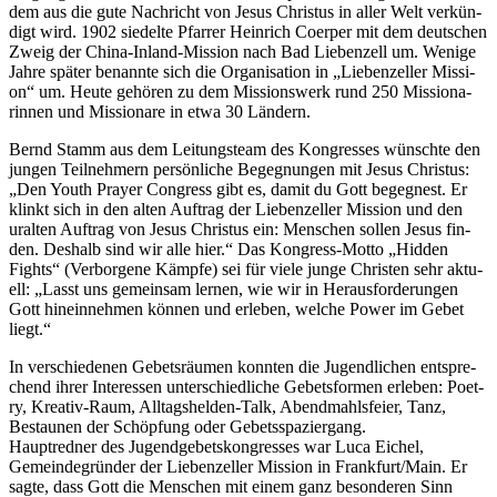
dem aus die gute Nach­richt von Jesus Chris­tus in aller Welt ver­kün­
digt wird. 1902 sie­del­te Pfar­rer Hein­rich Coer­per mit dem deut­schen
Zweig der Chi­na-Inland-Mis­si­on nach Bad Lie­ben­zell um. Weni­ge
Jah­re spä­ter benann­te sich die Orga­ni­sa­ti­on in „Lie­ben­zel­ler Mis­si­
on“ um. Heu­te gehö­ren zu dem Mis­si­ons­werk rund 250 Mis­sio­na­
rin­nen und Mis­sio­na­re in etwa 30 Ländern.
Bernd Stamm aus dem Lei­tungs­team des Kon­gres­ses wünsch­te den
jun­gen Teil­neh­mern per­sön­li­che Begeg­nun­gen mit Jesus Chris­tus:
„Den Youth Pray­er Con­gress gibt es, damit du Gott begeg­nest. Er
klinkt sich in den alten Auf­trag der Lie­ben­zel­ler Mis­si­on und den
uralten Auf­trag von Jesus Chris­tus ein: Men­schen sol­len Jesus fin­
den. Des­halb sind wir alle hier.“ Das Kon­gress-Mot­to „Hid­den
Fights“ (Ver­bor­ge­ne Kämp­fe) sei für vie­le jun­ge Chris­ten sehr aktu­
ell: „Lasst uns gemein­sam ler­nen, wie wir in Her­aus­for­de­run­gen
Gott hin­ein­neh­men kön­nen und erle­ben, wel­che Power im Gebet
liegt.“
In ver­schie­de­nen Gebets­räu­men konn­ten die Jugend­li­chen ent­spre­
chend ihrer Inter­es­sen unter­schied­li­che Gebets­for­men erle­ben: Poet­
ry, Krea­tiv-Raum, All­tags­hel­den-Talk, Abend­mahls­fei­er, Tanz,
Bestau­nen der Schöp­fung oder Gebetsspaziergang.
Haupt­red­ner des Jugend­ge­bets­kon­gres­ses war Luca Eichel,
Gemein­de­grün­der der Lie­ben­zel­ler Mis­si­on in Frankfurt/Main. Er
sag­te, dass Gott die Men­schen mit einem ganz beson­de­ren Sinn