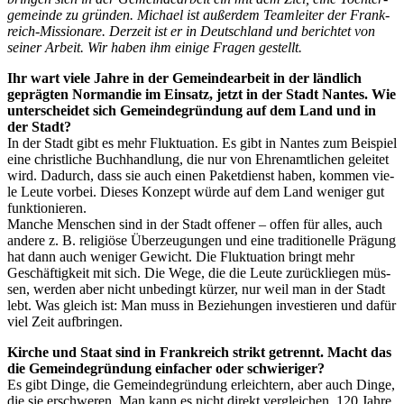
ge­mein­de zu grün­den. Micha­el ist außer­dem Team­lei­ter der Frank­
reich-Mis­sio­na­re. Der­zeit ist er in Deutsch­land und berich­tet von
sei­ner Arbeit. Wir haben ihm eini­ge Fra­gen gestellt.
Ihr wart vie­le Jah­re in der Gemein­de­ar­beit in der länd­lich
gepräg­ten Nor­man­die im Ein­satz, jetzt in der Stadt Nan­tes. Wie
unter­schei­det sich Gemein­de­grün­dung auf dem Land und in
der Stadt?
In der Stadt gibt es mehr Fluk­tua­ti­on. Es gibt in Nan­tes zum Bei­spiel
eine christ­li­che Buch­hand­lung, die nur von Ehren­amt­li­chen gelei­tet
wird. Dadurch, dass sie auch einen Paket­dienst haben, kom­men vie­
le Leu­te vor­bei. Die­ses Kon­zept wür­de auf dem Land weni­ger gut
funktionieren.
Man­che Men­schen sind in der Stadt offe­ner – offen für alles, auch
ande­re z. B. reli­giö­se Über­zeu­gun­gen und eine tra­di­tio­nel­le Prä­gung
hat dann auch weni­ger Gewicht. Die Fluk­tua­ti­on bringt mehr
Geschäf­tig­keit mit sich. Die Wege, die die Leu­te zurück­lie­gen müs­
sen, wer­den aber nicht unbe­dingt kür­zer, nur weil man in der Stadt
lebt. Was gleich ist: Man muss in Bezie­hun­gen inves­tie­ren und dafür
viel Zeit aufbringen.
Kir­che und Staat sind in Frank­reich strikt getrennt. Macht das
die Gemein­de­grün­dung ein­fa­cher oder schwieriger?
Es gibt Din­ge, die Gemein­de­grün­dung erleich­tern, aber auch Din­ge,
die sie erschwe­ren. Man kann es nicht direkt ver­glei­chen. 120 Jah­re