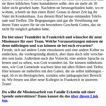
sie ihren leib­li­chen Vater kon­tak­tie­ren soll­te, den sie mehr als 30
Jah­re nicht gese­hen hat­te. Nach­dem sie her­aus­ge­fun­den hat­te, wo er
wohn­te, schrieb sie ihm einen Brief. Genau in die­ser Zeit lag ihr
Vater im Kran­ken­haus. Aus die­sem Brief her­aus ent­stan­den Tele­fo­
na­te und Tref­fen. Die Begeg­nun­gen und gar die Ver­söh­nung mit
ihrem Vater waren für sie ein beson­de­res Geschenk Got­tes, das sie
nicht für mög­lich gehal­ten hätte.
Du bist unser Team­lei­ter in Frank­reich und wünschst dir neue
Mis­sio­na­re für euer Team. Wel­che Vor­aus­set­zun­gen müs­sen sie
denn mit­brin­gen und was kön­nen sie bei euch erwarten?
Freu­de, sich auf ande­re Leu­te ein­zu­las­sen und eine ande­re Kul­tur zu
ent­de­cken, die vor­der­grün­dig ähn­lich, aber dann doch sehr ver­schie­
den sein kann. Außer­dem auch das Vor­recht, eine ande­re Spra­che zu
ler­nen und zu sehen, was Gott woan­ders tut. Sie kön­nen mit­be­kom­
men, wie Gott Gemein­de wach­sen lässt mit allen Höhen und Tie­fen.
Hier kön­nen sie mit­hel­fen mit den Gaben, die sie selbst mit­brin­gen –
egal, ob es im theo­lo­gi­schen, sozia­len oder päd­ago­gi­schen Bereich
ist. Wir freu­en uns über neue Kol­le­gen in Frank­reich in unse­rem
Team!
Du willst die Mis­si­ons­ar­beit von Fami­lie Eck­stein mit einer
Spen­de unter­stüt­zen? Dann kannst du das
über die­sen Link
tun
.