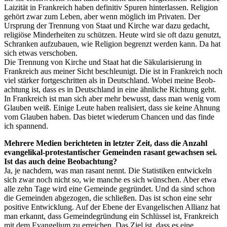
Lai­zi­tät in Frank­reich haben defi­ni­tiv Spu­ren hin­ter­las­sen. Reli­gi­on
gehört zwar zum Leben, aber wenn mög­lich im Pri­va­ten. Der
Ursprung der Tren­nung von Staat und Kir­che war dazu gedacht,
reli­giö­se Min­der­hei­ten zu schüt­zen. Heu­te wird sie oft dazu genutzt,
Schran­ken auf­zu­bau­en, wie Reli­gi­on begrenzt wer­den kann. Da hat
sich etwas verschoben.
Die Tren­nung von Kir­che und Staat hat die Säku­la­ri­sie­rung in
Frank­reich aus mei­ner Sicht beschleu­nigt. Die ist in Frank­reich noch
viel stär­ker fort­ge­schrit­ten als in Deutsch­land. Wobei mei­ne Beob­
ach­tung ist, dass es in Deutsch­land in eine ähn­li­che Rich­tung geht.
In Frank­reich ist man sich aber mehr bewusst, dass man wenig vom
Glau­ben weiß. Eini­ge Leu­te haben rea­li­siert, dass sie kei­ne Ahnung
vom Glau­ben haben. Das bie­tet wie­der­um Chan­cen und das fin­de
ich spannend.
Meh­re­re Medi­en berich­te­ten in letz­ter Zeit, dass die Anzahl
evan­ge­li­kal-pro­tes­tan­ti­scher Gemein­den rasant gewach­sen sei.
Ist das auch dei­ne Beobachtung?
Ja, je nach­dem, was man rasant nennt. Die Sta­tis­ti­ken ent­wi­ckeln
sich zwar noch nicht so, wie man­che es sich wün­schen. Aber etwa
alle zehn Tage wird eine Gemein­de gegrün­det. Und da sind schon
die Gemein­den abge­zo­gen, die schlie­ßen. Das ist schon eine sehr
posi­ti­ve Ent­wick­lung. Auf der Ebe­ne der Evan­ge­li­schen Alli­anz hat
man erkannt, dass Gemein­de­grün­dung ein Schlüs­sel ist, Frank­reich
mit dem Evan­ge­li­um zu errei­chen. Das Ziel ist, dass es eine