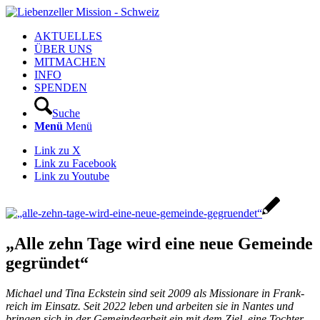
AKTUELLES
ÜBER UNS
MITMACHEN
INFO
SPENDEN
Suche
Menü
Menü
Link zu X
Link zu Facebook
Link zu Youtube
„Alle zehn Tage wird eine neue Gemeinde
gegründet“
Micha­el und Tina Eck­stein sind seit 2009 als Mis­sio­na­re in Frank­
reich im Ein­satz. Seit 2022 leben und arbei­ten sie in Nan­tes und
brin­gen sich in der Gemein­de­ar­beit ein mit dem Ziel, eine Toch­ter­