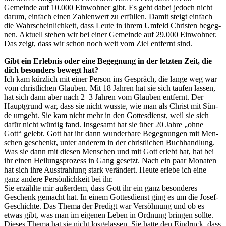
Gemein­de auf 10.000 Ein­woh­ner gibt. Es geht dabei jedoch nicht
dar­um, ein­fach einen Zah­len­wert zu erfül­len. Damit steigt ein­fach
die Wahr­schein­lich­keit, dass Leu­te in ihrem Umfeld Chris­ten begeg­
nen. Aktu­ell ste­hen wir bei einer Gemein­de auf 29.000 Ein­woh­ner.
Das zeigt, dass wir schon noch weit vom Ziel ent­fernt sind.
Gibt ein Erleb­nis oder eine Begeg­nung in der letz­ten Zeit, die
dich beson­ders bewegt hat?
Ich kam kürz­lich mit einer Per­son ins Gespräch, die lan­ge weg war
vom christ­li­chen Glau­ben. Mit 18 Jah­ren hat sie sich tau­fen las­sen,
hat sich dann aber nach 2–3 Jah­ren vom Glau­ben ent­fernt. Der
Haupt­grund war, dass sie nicht wuss­te, wie man als Christ mit Sün­
de umgeht. Sie kam nicht mehr in den Got­tes­dienst, weil sie sich
dafür nicht wür­dig fand. Ins­ge­samt hat sie über 20 Jah­re „ohne
Gott“ gelebt. Gott hat ihr dann wun­der­ba­re Begeg­nun­gen mit Men­
schen geschenkt, unter ande­rem in der christ­li­chen Buch­hand­lung.
Was sie dann mit die­sen Men­schen und mit Gott erlebt hat, hat bei
ihr einen Hei­lungs­pro­zess in Gang gesetzt. Nach ein paar Mona­ten
hat sich ihre Aus­strah­lung stark ver­än­dert. Heu­te erle­be ich eine
ganz ande­re Per­sön­lich­keit bei ihr.
Sie erzähl­te mir außer­dem, dass Gott ihr ein ganz beson­de­res
Geschenk gemacht hat. In einem Got­tes­dienst ging es um die Josef-
Geschich­te. Das The­ma der Pre­digt war Ver­söh­nung und ob es
etwas gibt, was man im eige­nen Leben in Ord­nung brin­gen soll­te.
Die­ses The­ma hat sie nicht los­ge­las­sen. Sie hat­te den Ein­druck, dass