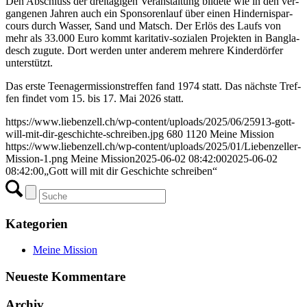
Den Abschluss der drei­tä­gi­gen Ver­an­stal­tung bil­de­te wie in den ver­
gan­ge­nen Jah­ren auch ein Spon­so­ren­lauf über einen Hin­der­nis­par­
cours durch Was­ser, Sand und Matsch. Der Erlös des Laufs von
mehr als 33.000 Euro kommt kari­ta­tiv-sozia­len Pro­jek­ten in Ban­gla­
desch zugu­te. Dort wer­den unter ande­rem meh­re­re Kin­der­dör­fer
unterstützt.
Das ers­te Teen­ager­mis­si­ons­tref­fen fand 1974 statt. Das nächs­te Tref­
fen fin­det vom 15. bis 17. Mai 2026 statt.
https://www.liebenzell.ch/wp-content/uploads/2025/06/25913-gott-
will-mit-dir-geschichte-schreiben.jpg
680
1120
Meine Mission
https://www.liebenzell.ch/wp-content/uploads/2025/01/Liebenzeller-
Mission-1.png
Meine Mission
2025-06-02 08:42:00
2025-06-02
08:42:00
„Gott will mit dir Geschichte schreiben“
Kategorien
Meine Mission
Neueste Kommentare
Archiv