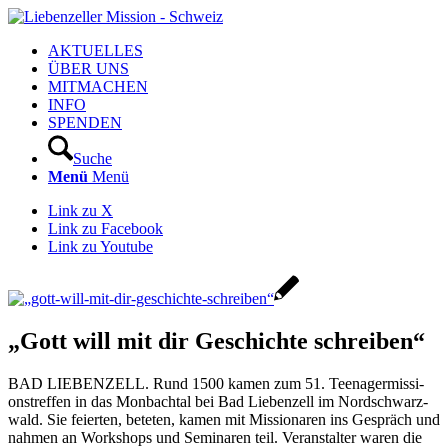
AKTUELLES
ÜBER UNS
MITMACHEN
INFO
SPENDEN
Suche
Menü
Menü
Link zu X
Link zu Facebook
Link zu Youtube
„Gott will mit dir Geschichte schreiben“
BAD LIEBENZELL. Rund 1500 kamen zum 51. Teen­ager­mis­si­
ons­tref­fen in das Mon­bach­tal bei Bad Lie­ben­zell im Nord­schwarz­
wald. Sie fei­er­ten, bete­ten, kamen mit Mis­sio­na­ren ins Gespräch und
nah­men an Work­shops und Semi­na­ren teil. Ver­an­stal­ter waren die