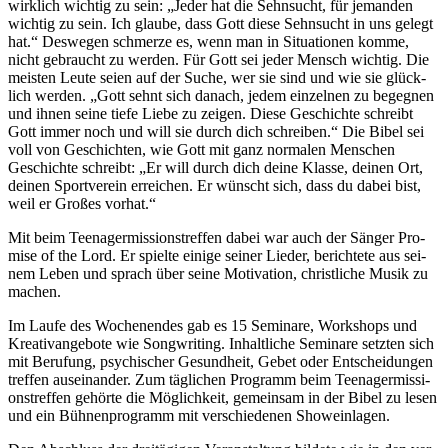
wirk­lich wich­tig zu sein: „Jeder hat die Sehn­sucht, für jeman­den
wich­tig zu sein. Ich glau­be, dass Gott die­se Sehn­sucht in uns gelegt
hat.“ Des­we­gen schmer­ze es, wenn man in Situa­tio­nen kom­me,
nicht gebraucht zu wer­den. Für Gott sei jeder Mensch wich­tig. Die
meis­ten Leu­te sei­en auf der Suche, wer sie sind und wie sie glück­
lich wer­den. „Gott sehnt sich danach, jedem ein­zel­nen zu begeg­nen
und ihnen sei­ne tie­fe Lie­be zu zei­gen. Die­se Geschich­te schreibt
Gott immer noch und will sie durch dich schrei­ben.“ Die Bibel sei
voll von Geschich­ten, wie Gott mit ganz nor­ma­len Men­schen
Geschich­te schreibt: „Er will durch dich dei­ne Klas­se, dei­nen Ort,
dei­nen Sport­ver­ein errei­chen. Er wünscht sich, dass du dabei bist,
weil er Gro­ßes vorhat.“
Mit beim Teen­ager­mis­si­ons­tref­fen dabei war auch der Sän­ger Pro­
mi­se of the Lord. Er spiel­te eini­ge sei­ner Lie­der, berich­te­te aus sei­
nem Leben und sprach über sei­ne Moti­va­ti­on, christ­li­che Musik zu
machen.
Im Lau­fe des Wochen­en­des gab es 15 Semi­na­re, Work­shops und
Krea­tiv­an­ge­bo­te wie Song­wri­ting. Inhalt­li­che Semi­na­re setz­ten sich
mit Beru­fung, psy­chi­scher Gesund­heit, Gebet oder Ent­schei­dun­gen
tref­fen aus­ein­an­der. Zum täg­li­chen Pro­gramm beim Teen­ager­mis­si­
ons­tref­fen gehör­te die Mög­lich­keit, gemein­sam in der Bibel zu lesen
und ein Büh­nen­pro­gramm mit ver­schie­de­nen Showeinlagen.