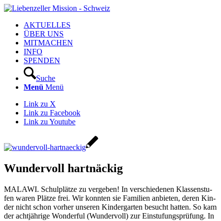
AKTUELLES
ÜBER UNS
MITMACHEN
INFO
SPENDEN
Suche
Menü
Menü
Link zu X
Link zu Facebook
Link zu Youtube
Wundervoll hartnäckig
MALAWI. Schul­plät­ze zu ver­ge­ben! In ver­schie­de­nen Klas­sen­stu­
fen waren Plät­ze frei. Wir konn­ten sie Fami­li­en anbie­ten, deren Kin­
der nicht schon vor­her unse­ren Kin­der­gar­ten besucht hat­ten. So kam
der acht­jäh­ri­ge Won­derful (Wun­der­voll) zur Ein­stu­fungs­prü­fung. In