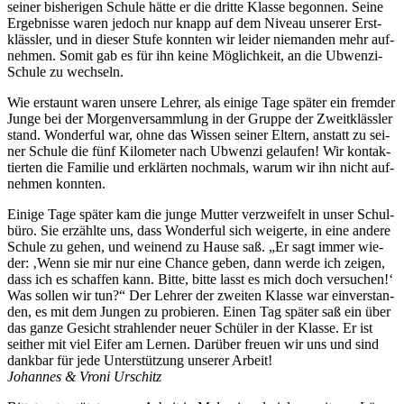
sei­ner bis­he­ri­gen Schu­le hät­te er die drit­te Klas­se begon­nen. Sei­ne
Ergeb­nis­se waren jedoch nur knapp auf dem Niveau unse­rer Erst­
kläss­ler, und in die­ser Stu­fe konn­ten wir lei­der nie­man­den mehr auf­
neh­men. Somit gab es für ihn kei­ne Mög­lich­keit, an die Ubwen­zi-
Schu­le zu wechseln.
Wie erstaunt waren unse­re Leh­rer, als eini­ge Tage spä­ter ein frem­der
Jun­ge bei der Mor­gen­ver­samm­lung in der Grup­pe der Zweit­kläss­ler
stand. Won­derful war, ohne das Wis­sen sei­ner Eltern, anstatt zu sei­
ner Schu­le die fünf Kilo­me­ter nach Ubwen­zi gelau­fen! Wir kon­tak­
tier­ten die Fami­lie und erklär­ten noch­mals, war­um wir ihn nicht auf­
neh­men konnten.
Eini­ge Tage spä­ter kam die jun­ge Mut­ter ver­zwei­felt in unser Schul­
bü­ro. Sie erzähl­te uns, dass Won­derful sich wei­ger­te, in eine ande­re
Schu­le zu gehen, und wei­nend zu Hau­se saß. „Er sagt immer wie­
der: ‚Wenn sie mir nur eine Chan­ce geben, dann wer­de ich zei­gen,
dass ich es schaf­fen kann. Bit­te, bit­te lasst es mich doch ver­su­chen!‘
Was sol­len wir tun?“ Der Leh­rer der zwei­ten Klas­se war ein­ver­stan­
den, es mit dem Jun­gen zu pro­bie­ren. Einen Tag spä­ter saß ein über
das gan­ze Gesicht strah­len­der neu­er Schü­ler in der Klas­se. Er ist
seit­her mit viel Eifer am Ler­nen. Dar­über freu­en wir uns und sind
dank­bar für jede Unter­stüt­zung unse­rer Arbeit!
Johan­nes & Vro­ni Urschitz