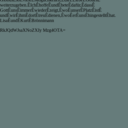
weiterzugeben.ÊIchÊhoffeÊundÊbeteÊdafür,ÊdassÊ
GottÊunsÊimmerÊwiederÊzeigt,ÊwoÊunserÊPlatzÊistÊ
undÊwirÊihmÊdortÊtreuÊdienen,ÊwoÊerÊunsÊhingestelltÊhat.
LisaÊundÊKurtÊBrönnimann
RkJQdWJsaXNoZXIy Mzg4OTA=