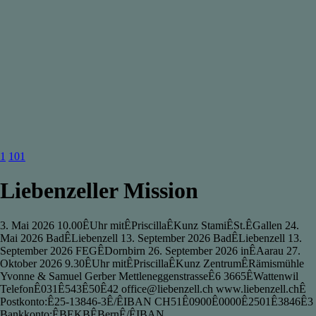
1
101
Liebenzeller Mission
3. Mai 2026 10.00ÊUhr mitÊPriscillaÊKunz StamiÊSt.ÊGallen 24.
Mai 2026 BadÊLiebenzell 13. September 2026 BadÊLiebenzell 13.
September 2026 FEGÊDornbirn 26. September 2026 inÊAarau 27.
Oktober 2026 9.30ÊUhr mitÊPriscillaÊKunz ZentrumÊRämismühle
Yvonne & Samuel Gerber MettleneggenstrasseÊ6 3665ÊWattenwil
TelefonÊ031Ê543Ê50Ê42 office@liebenzell.ch www.liebenzell.chÊ
Postkonto:Ê25-13846-3Ê/ÊIBAN CH51Ê0900Ê0000Ê2501Ê3846Ê3
Bankkonto:ÊBEKBÊBernÊ/ÊIBAN