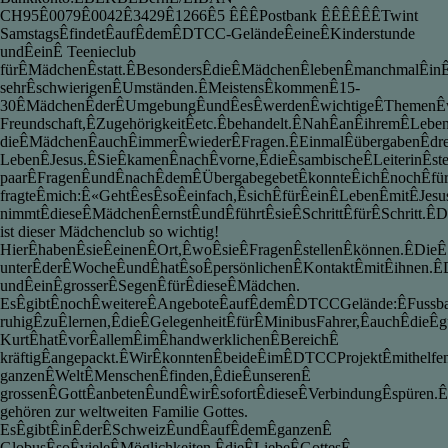
CH95Ê0079Ê0042Ê3429Ê1266Ê5 ÊÊÊPostbank ÊÊÊÊÊÊTwint
SamstagsÊfindetÊaufÊdemÊDTCC-GeländeÊeineÊKinderstunde
undÊeinÊ Teenieclub
fürÊMädchenÊstatt.ÊBesondersÊdieÊMädchenÊlebenÊmanchmalÊin
sehrÊschwierigenÊUmständen.ÊMeistensÊkommenÊ15-
30ÊMädchenÊderÊUmgebungÊundÊesÊwerdenÊwichtigeÊThemenÊwie
Freundschaft,ÊZugehörigkeitÊetc.Êbehandelt.ÊNahÊanÊihremÊLeben
dieÊMädchenÊauchÊimmerÊwiederÊFragen.ÊEinmalÊübergabenÊdr
LebenÊJesus.ÊSieÊkamenÊnachÊvorne,ÊdieÊsambischeÊLeiterinÊste
paarÊFragenÊundÊnachÊdemÊÜbergabegebetÊkonnteÊichÊnochÊfür
fragteÊmich:Ê«GehtÊesÊsoÊeinfach,ÊsichÊfürÊeinÊLebenÊmitÊJesu
nimmtÊdieseÊMädchenÊernstÊundÊführtÊsieÊSchrittÊfürÊSchritt.ÊD
ist dieser Mädchenclub so wichtig!
HierÊhabenÊsieÊeinenÊOrt,ÊwoÊsieÊFragenÊstellenÊkönnen.ÊDieÊS
unterÊderÊWocheÊundÊhatÊsoÊpersönlichenÊKontaktÊmitÊihnen.ÊD
undÊeinÊgrosserÊSegenÊfürÊdieseÊMädchen.
EsÊgibtÊnochÊweitereÊAngeboteÊaufÊdemÊDTCCGelände:ÊFussball
ruhigÊzuÊlernen,ÊdieÊGelegenheitÊfürÊMinibusFahrer,ÊauchÊdieÊg
KurtÊhatÊvorÊallemÊimÊhandwerklichenÊBereichÊ
kräftigÊangepackt.ÊWirÊkonntenÊbeideÊimÊDTCCProjektÊmithelfe
ganzenÊWeltÊMenschenÊfinden,ÊdieÊunserenÊ
grossenÊGottÊanbetenÊundÊwirÊsofortÊdieseÊVerbindungÊspüren.
gehören zur weltweiten Familie Gottes.
EsÊgibtÊinÊderÊSchweizÊundÊaufÊdemÊganzenÊ
GlobusÊsoÊvieleÊMöglichkeiten,ÊdieÊLiebeÊGottesÊ