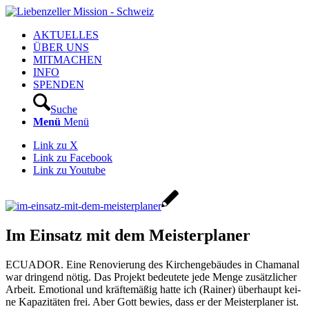
AKTUELLES
ÜBER UNS
MITMACHEN
INFO
SPENDEN
Suche
Menü
Menü
Link zu X
Link zu Facebook
Link zu Youtube
Im Einsatz mit dem Meisterplaner
ECUADOR. Eine Reno­vie­rung des Kir­chen­ge­bäu­des in Chamanal
war drin­gend nötig. Das Pro­jekt bedeu­te­te jede Men­ge zusätz­li­cher
Arbeit. Emo­tio­nal und kräf­te­mä­ßig hat­te ich (Rai­ner) über­haupt kei­
ne Kapa­zi­tä­ten frei. Aber Gott bewies, dass er der Meis­ter­pla­ner ist.