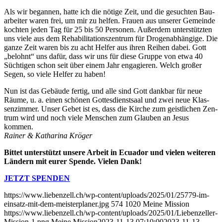
Als wir began­nen, hat­te ich die nöti­ge Zeit, und die gesuch­ten Bau­
ar­bei­ter waren frei, um mir zu hel­fen. Frau­en aus unse­rer Gemein­de
koch­ten jeden Tag für 25 bis 50 Per­so­nen. Außer­dem unter­stütz­ten
uns vie­le aus dem Reha­bi­li­ta­ti­ons­zen­trum für Dro­gen­ab­hän­gi­ge. Die
gan­ze Zeit waren bis zu acht Hel­fer aus ihren Rei­hen dabei. Gott
„belohnt“ uns dafür, dass wir uns für die­se Grup­pe von etwa 40
Süch­ti­gen schon seit über einem Jahr enga­gie­ren. Welch gro­ßer
Segen, so vie­le Hel­fer zu haben!
Nun ist das Gebäu­de fer­tig, und alle sind Gott dank­bar für neue
Räu­me, u. a. einen schö­nen Got­tes­dienst­saal und zwei neue Klas­
sen­zim­mer. Unser Gebet ist es, dass die Kir­che zum geist­li­chen Zen­
trum wird und noch vie­le Men­schen zum Glau­ben an Jesus
kommen.
Rai­ner & Katha­ri­na Kröger
Bit­tet unter­stützt unse­re Arbeit in Ecua­dor und vie­len wei­te­ren
Län­dern mit eurer Spen­de. Vie­len Dank!
JETZT SPENDEN
https://www.liebenzell.ch/wp-content/uploads/2025/01/25779-im-
einsatz-mit-dem-meisterplaner.jpg
574
1020
Meine Mission
https://www.liebenzell.ch/wp-content/uploads/2025/01/Liebenzeller-
Mission-1.png
Meine Mission
2023-11-13 07:10:00
2023-11-13